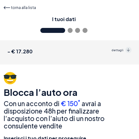
4.9
Dove Siamo
torna alla lista
I tuoi dati
- € 17.280
dettagli
Blocca l’auto ora
*
Con un acconto di
€ 150
avrai a
disposizione 48h per finalizzare
l’acquisto con l’aiuto di un nostro
consulente vendite
Inserisci i tuo dati per proseguire