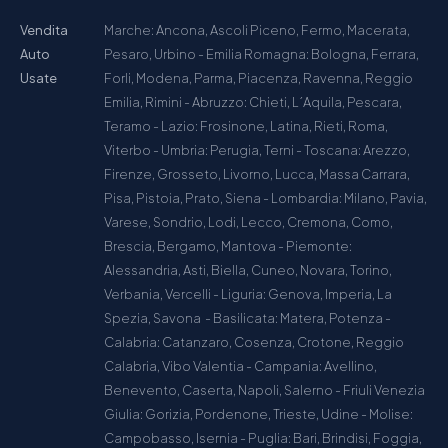
Vendita
Marche: Ancona, Ascoli Piceno, Fermo, Macerata,
Auto
Pesaro, Urbino - Emilia Romagna: Bologna, Ferrara,
Usate
Forli, Modena, Parma, Piacenza, Ravenna, Reggio
Emilia, Rimini - Abruzzo: Chieti, L´Aquila, Pescara,
Teramo - Lazio: Frosinone, Latina, Rieti, Roma,
Viterbo - Umbria: Perugia, Terni - Toscana: Arezzo,
Firenze, Grosseto, Livorno, Lucca, Massa Carrara,
Pisa, Pistoia, Prato, Siena - Lombardia: Milano, Pavia,
Varese, Sondrio, Lodi, Lecco, Cremona, Como,
Brescia, Bergamo, Mantova - Piemonte:
Alessandria, Asti, Biella, Cuneo, Novara, Torino,
Verbania, Vercelli - Liguria: Genova, Imperia, La
Spezia, Savona - Basilicata: Matera, Potenza -
Calabria: Catanzaro, Cosenza, Crotone, Reggio
Calabria, Vibo Valentia - Campania: Avellino,
Benevento, Caserta, Napoli, Salerno - Friuli Venezia
Giulia: Gorizia, Pordenone, Trieste, Udine - Molise:
Campobasso, Isernia - Puglia: Bari, Brindisi, Foggia,