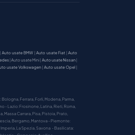
|
Auto usate BMW
|
Auto usate Fiat
|
Auto
cedes
|
Auto usate Mini
|
Auto usate Nissan
|
uto usate Volkswagen
|
Auto usate Opel
|
 Bologna, Ferrara, Forli, Modena, Parma,
o - Lazio: Frosinone, Latina, Rieti, Roma,
, Massa Carrara, Pisa, Pistoia, Prato,
Brescia, Bergamo, Mantova - Piemonte:
, Imperia, La Spezia, Savona - Basilicata: