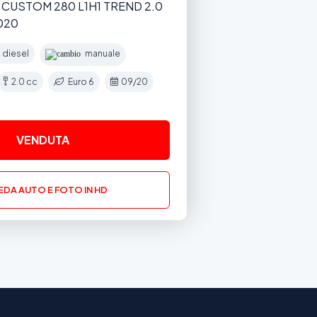
 CUSTOM 280 L1H1 TREND 2.0
2020
diesel
manuale
2.0 cc
Euro 6
09/20
VENDUTA
DA AUTO E FOTO IN HD