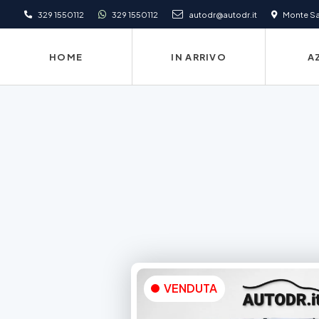
329 1550112
329 1550112
autodr@autodr.it
Monte San
HOME
IN ARRIVO
A
VENDUTA