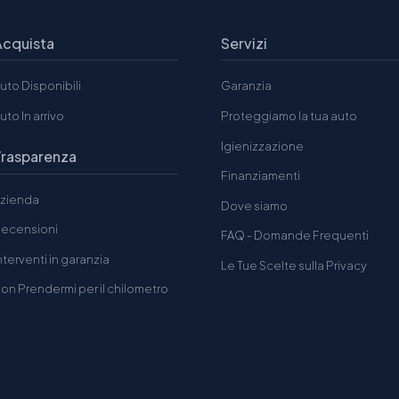
Acquista
Servizi
uto Disponibili
Garanzia
uto In arrivo
Proteggiamo la tua auto
Igienizzazione
Trasparenza
Finanziamenti
zienda
Dove siamo
ecensioni
FAQ - Domande Frequenti
nterventi in garanzia
Le Tue Scelte sulla Privacy
on Prendermi per il chilometro