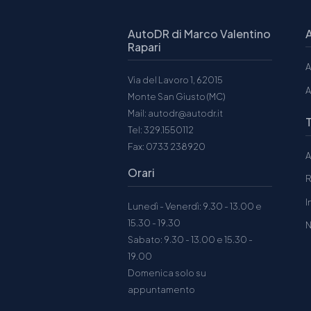
AutoDR di Marco Valentino
Rapari
A
Via del Lavoro 1, 62015
A
Monte San Giusto (MC)
Mail: autodr@autodr.it
Tel: 329.1550112
Fax: 0733 238920
A
Orari
R
I
Lunedì - Venerdì: 9.30 - 13.00 e
15.30 - 19.30
N
Sabato: 9.30 - 13.00 e 15.30 -
19.00
Domenica solo su
appuntamento