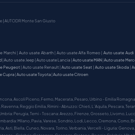
te
|
AUTODR Monte San Giusto
te Marchi
|
Auto usate Abarth
|
Auto usate Alfa Romeo
|
Auto usate Audi
d
|
Auto usate Jeep
|
Auto usate Lancia
|
Auto usate MAN
|
Auto usate Mer
te Peugeot
|
Auto usate Renault
|
Auto usate Seat
|
Auto usate Skoda
|
A
te Cupra
|
Auto usate Toyota
|
Auto usate Citroen
ncona, Ascoli Piceno, Fermo, Macerata, Pesaro, Urbino - Emilia Romagna:
Ravenna, Reggio Emilia, Rimini - Abruzzo: Chieti, L´Aquila, Pescara, Teram
Umbria: Perugia, Terni - Toscana: Arezzo, Firenze, Grosseto, Livorno, Lucca
ombardia: Milano, Pavia, Varese, Sondrio, Lodi, Lecco, Cremona, Como, 
a, Asti, Biella, Cuneo, Novara, Torino, Verbania, Vercelli - Liguria: Genova