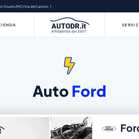
 Giusto (MC) Via del Lavoro, 1
ZIENDA
SERVIZ
Auto
Ford
Ford