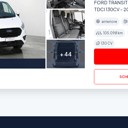
FORD TRANSIT
TDCI 130CV - 
anteriore
105.098 km
130 CV
+ 44
SCHE