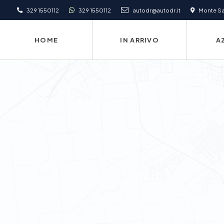
329 1550112
329 1550112
autodr@autodr.it
Monte San
HOME
IN ARRIVO
A