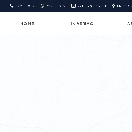
329 1550112
329 1550112
autodr@autodr.it
Monte San
HOME
IN ARRIVO
A