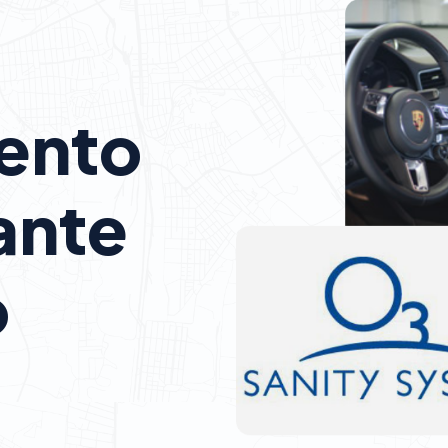
ento
ante
o