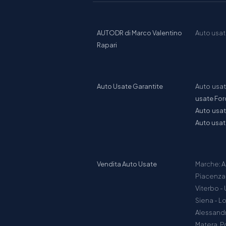
AUTODR di Marco Valentino
Auto usa
Rapari
Auto Usate Garantite
Auto usa
usate For
Auto usa
Auto usa
Vendita Auto Usate
Marche: A
Piacenza, 
Viterbo - 
Siena - L
Alessandri
Matera, P