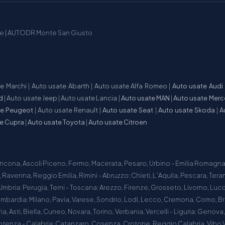
te
|
AUTODR Monte San Giusto
te Marchi
|
Auto usate Abarth
|
Auto usate Alfa Romeo
|
Auto usate Audi
d
|
Auto usate Jeep
|
Auto usate Lancia
|
Auto usate MAN
|
Auto usate Mer
te Peugeot
|
Auto usate Renault
|
Auto usate Seat
|
Auto usate Skoda
|
A
te Cupra
|
Auto usate Toyota
|
Auto usate Citroen
ncona, Ascoli Piceno, Fermo, Macerata, Pesaro, Urbino - Emilia Romagna:
Ravenna, Reggio Emilia, Rimini - Abruzzo: Chieti, L´Aquila, Pescara, Teram
Umbria: Perugia, Terni - Toscana: Arezzo, Firenze, Grosseto, Livorno, Lucca
ombardia: Milano, Pavia, Varese, Sondrio, Lodi, Lecco, Cremona, Como, 
a, Asti, Biella, Cuneo, Novara, Torino, Verbania, Vercelli - Liguria: Genova
otenza - Calabria: Catanzaro, Cosenza, Crotone, Reggio Calabria, Vibo V