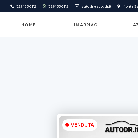
329 1550112
329 1550112
autodr@autodr.it
Monte San
HOME
IN ARRIVO
A
VENDUTA