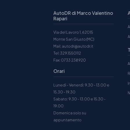
AutoDR di Marco Valentino
Rapari
A
Via del Lavoro 1, 62015
A
Monte San Giusto (MC)
Mail: autodr@autodr.it
Tel: 329.1550112
Fax: 0733 238920
A
Orari
R
I
Lunedì - Venerdì: 9.30 - 13.00 e
15.30 - 19.30
N
Sabato: 9.30 - 13.00 e 15.30 -
19.00
Domenica solo su
appuntamento