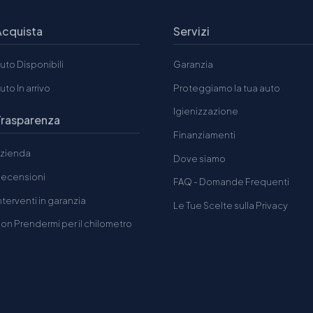
Acquista
Servizi
uto Disponibili
Garanzia
uto In arrivo
Proteggiamo la tua auto
Igienizzazione
Trasparenza
Finanziamenti
zienda
Dove siamo
ecensioni
FAQ - Domande Frequenti
nterventi in garanzia
Le Tue Scelte sulla Privacy
on Prendermi per il chilometro