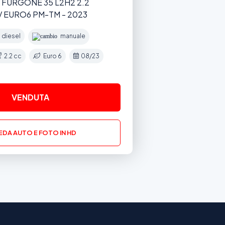
FURGONE 35 L2H2 2.2
V EURO6 PM-TM - 2023
diesel
manuale
2.2 cc
Euro 6
08/23
VENDUTA
DA AUTO E FOTO IN HD