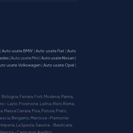
|
Auto usate BMW
|
Auto usate Fiat
|
Auto
cedes
|
Auto usate Mini
|
Auto usate Nissan
|
uto usate Volkswagen
|
Auto usate Opel
|
 Bologna, Ferrara, Forli, Modena, Parma,
o - Lazio: Frosinone, Latina, Rieti, Roma,
, Massa Carrara, Pisa, Pistoia, Prato,
Brescia, Bergamo, Mantova - Piemonte:
, Imperia, La Spezia, Savona - Basilicata:
alentia - Campania: Avellino,