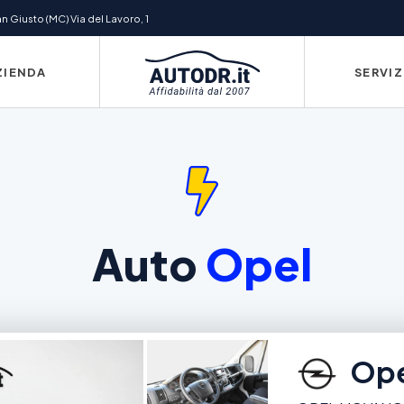
 Giusto (MC) Via del Lavoro, 1
ZIENDA
SERVIZ
Auto
Opel
Ope