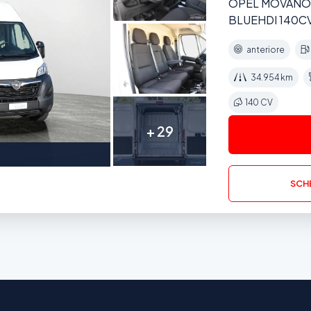
OPEL MOVANO 
BLUEHDI 140C
anteriore
34.954 km
140 CV
+ 29
SCHE