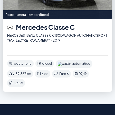
Retrocamera - km certificati
Mercedes Classe C
MERCEDES-BENZ CLASSE C C180D WAGON AUTOMATIC SPORT
*FARI LED*RETROCAMERA* - 2019
posterione
diesel
automatico
89.867 km
1.6 cc
Euro 6
07/19
122 CV