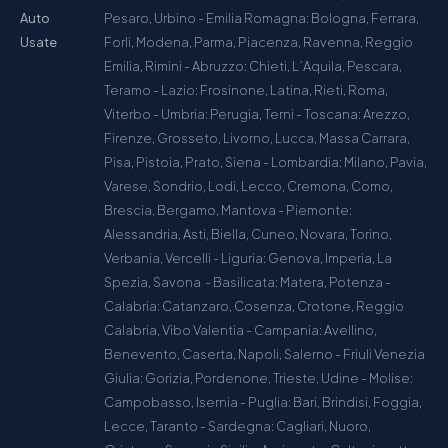
Auto
Pesaro, Urbino - Emilia Romagna: Bologna, Ferrara,
Usate
Forli, Modena, Parma, Piacenza, Ravenna, Reggio
Emilia, Rimini - Abruzzo: Chieti, L´Aquila, Pescara,
Teramo - Lazio: Frosinone, Latina, Rieti, Roma,
Viterbo - Umbria: Perugia, Terni - Toscana: Arezzo,
Firenze, Grosseto, Livorno, Lucca, Massa Carrara,
Pisa, Pistoia, Prato, Siena - Lombardia: Milano, Pavia,
Varese, Sondrio, Lodi, Lecco, Cremona, Como,
Brescia, Bergamo, Mantova - Piemonte:
Alessandria, Asti, Biella, Cuneo, Novara, Torino,
Verbania, Vercelli - Liguria: Genova, Imperia, La
Spezia, Savona - Basilicata: Matera, Potenza -
Calabria: Catanzaro, Cosenza, Crotone, Reggio
Calabria, Vibo Valentia - Campania: Avellino,
Benevento, Caserta, Napoli, Salerno - Friuli Venezia
Giulia: Gorizia, Pordenone, Trieste, Udine - Molise:
Campobasso, Isernia - Puglia: Bari, Brindisi, Foggia,
Lecce, Taranto - Sardegna: Cagliari, Nuoro,