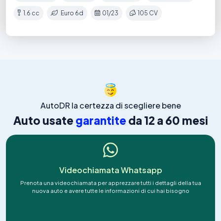
1.6 cc
Euro 6d
01/23
105 CV
AutoDR la certezza di scegliere bene
Auto usate
garantite
da 12 a 60 mesi
Videochiamata Whatsapp
Prenota una videochiamata per apprezzare tutti i dettagli della tua
nuova auto e avere tutte le informazioni di cui hai bisogno