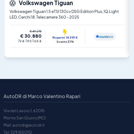
Volkswagen Tiguan
Volkswagen Tiguan 1.5 eTSI 130cv DSG Edition Plus, IQ.Light
LED, Cerchi 18, Telecamere 360 - 2025
€ 49.275
€ 30.880
INARRIVO
Risparmi 18.395 €
Iva Inclusa
Sconto 37%
AutoDR di Marco Valentino Rapari
Via del Lavoro 1, 62015
Monte San Giusto (MC)
Mail: autodr@autodr.it
Tel: 329.1550112