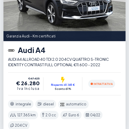
Garanzia Audi - Km certificati
Audi A4
AUDI A4 ALLROAD 40 TDI 2.0 204CV QUATTRO S-TRONIC
IDENTITY CONTRAST FULL OPTIONAL €11.600 - 2022
€ 67.425
€ 26.280
INTRATTATIVA
Risparmi 41.145 €
Iva Inclusa
Sconto 61%
integrale
diesel
automatico
127.365 km
2.0 cc
Euro 6
04/22
204 CV