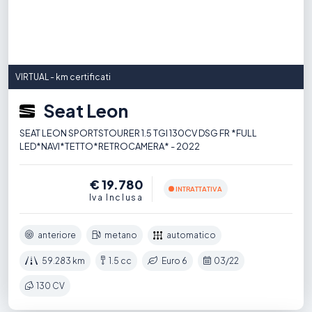
VIRTUAL - km certificati
Seat Leon
SEAT LEON SPORTSTOURER 1.5 TGI 130CV DSG FR *FULL
LED*NAVI*TETTO*RETROCAMERA* - 2022
€ 19.780
INTRATTATIVA
Iva Inclusa
anteriore
metano
automatico
59.283 km
1.5 cc
Euro 6
03/22
130 CV