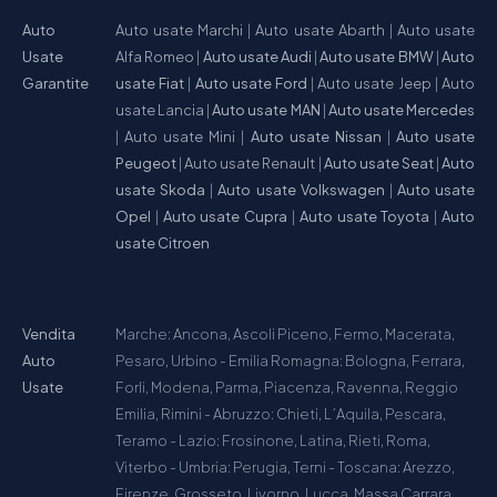
Auto
Auto usate Marchi
|
Auto usate Abarth
|
Auto usate
Usate
Alfa Romeo
|
Auto usate Audi
|
Auto usate BMW
|
Auto
Garantite
usate Fiat
|
Auto usate Ford
|
Auto usate Jeep
|
Auto
usate Lancia
|
Auto usate MAN
|
Auto usate Mercedes
|
Auto usate Mini
|
Auto usate Nissan
|
Auto usate
Peugeot
|
Auto usate Renault
|
Auto usate Seat
|
Auto
usate Skoda
|
Auto usate Volkswagen
|
Auto usate
Opel
|
Auto usate Cupra
|
Auto usate Toyota
|
Auto
usate Citroen
Vendita
Marche: Ancona, Ascoli Piceno, Fermo, Macerata,
Auto
Pesaro, Urbino - Emilia Romagna: Bologna, Ferrara,
Usate
Forli, Modena, Parma, Piacenza, Ravenna, Reggio
Emilia, Rimini - Abruzzo: Chieti, L´Aquila, Pescara,
Teramo - Lazio: Frosinone, Latina, Rieti, Roma,
Viterbo - Umbria: Perugia, Terni - Toscana: Arezzo,
Firenze, Grosseto, Livorno, Lucca, Massa Carrara,