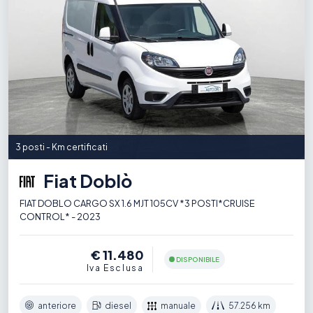
3 posti - Km certificati
Fiat Doblò
FIAT DOBLO CARGO SX 1.6 MJT 105CV *3 POSTI*CRUISE
CONTROL* - 2023
€ 11.480
DISPONIBILE
Iva Esclusa
anteriore
diesel
manuale
57.256 km