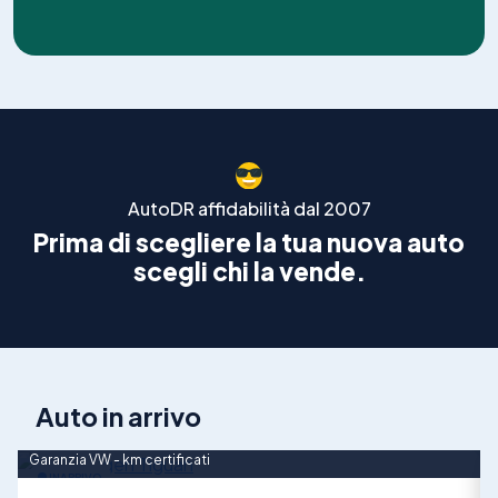
AutoDR affidabilità dal 2007
Prima di scegliere la tua nuova auto
scegli chi la vende.
Auto in arrivo
Garanzia VW - km certificati
N
INARRIVO