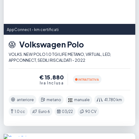
AppConnect - km certificati
Volkswagen Polo
VOLKS. NEW POLO 1.0 TGI LIFE METANO, VIRTUAL, LED,
APPCONNECT, SEDILI RISCALDATI - 2022
€ 15.880
INTRATTATIVA
Iva Inclusa
anteriore
metano
manuale
41.780 km
1.0 cc
Euro 6
03/22
90 CV