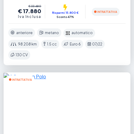
€ 33.680
€ 17.880
INTRATTATIVA
Risparmi 15.800 €
Iva Inclusa
Sconto 47%
anteriore
metano
automatico
98.208 km
1.5 cc
Euro 6
07/22
130 CV
INTRATTATIVA