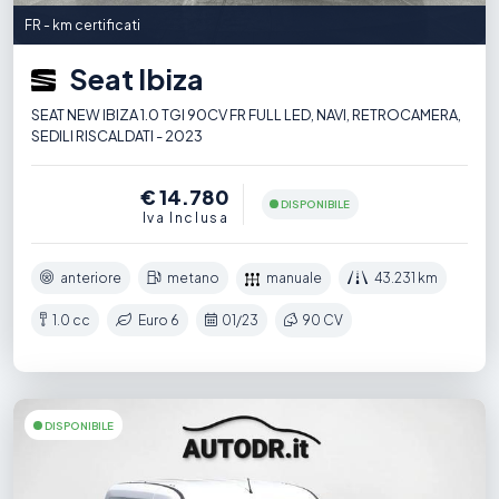
FR - km certificati
Seat Ibiza
SEAT NEW IBIZA 1.0 TGI 90CV FR FULL LED, NAVI, RETROCAMERA,
SEDILI RISCALDATI - 2023
€ 14.780
DISPONIBILE
Iva Inclusa
anteriore
metano
manuale
43.231 km
1.0 cc
Euro 6
01/23
90 CV
DISPONIBILE