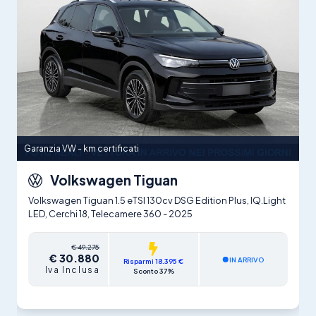
link:
http://bit.ly/autodrmap
Garanzia VW - km certificati
Volkswagen Tiguan
Volkswagen Tiguan 1.5 eTSI 130cv DSG Edition Plus, IQ.Light
LED, Cerchi 18, Telecamere 360 - 2025
€ 49.275
€ 30.880
IN ARRIVO
Risparmi 18.395 €
Iva Inclusa
Sconto 37%