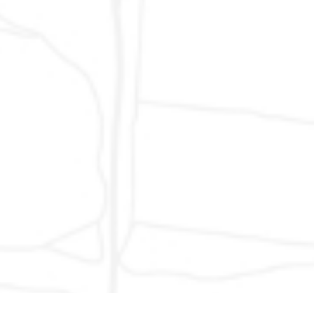
Benevento, Caserta, Napoli, Salerno - Friuli Venezia
Giulia: Gorizia, Pordenone, Trieste, Udine - Molise:
Campobasso, Isernia - Puglia: Bari, Brindisi, Foggia,
Lecce, Taranto - Sardegna: Cagliari, Nuoro,
Oristano, Sassari - Sicilia: Agrigento, Caltanissetta,
Catania, Enna, Messina, Palermo, Ragusa, Siracusa,
Trapani - Trentino Alto Adige: Bolzano, Trento - Valle
D´Aosta: Aosta - Veneto: Belluno, Padova, Rovigo,
Treviso, Venezia, Verona, Vicenza
© 2007 - 2024 AUTODR di Marco Valentino Rapari, via del Lavoro 1,
62015 Monte San Giusto (MC) - Partita IVA 01622410437 - Numero
Iscrizione REA MC-168009 -
Privacy Policy
-
Cookie Policy
- Sito
Web Realizzato da:
Protocolli Creativi