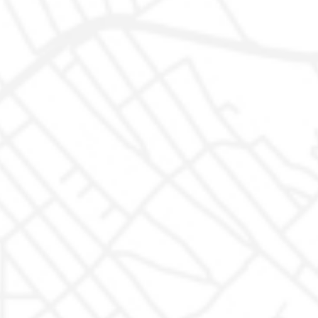
Acquista
Servizi
Auto Disponibili
Garanzia
Auto In arrivo
Proteggiamo la tua auto
Igienizzazione
Trasparenza
Finanziamenti
Azienda
Dove siamo
Recensioni
FAQ - Domande Frequenti
Interventi in garanzia
Le Tue Scelte sulla Privacy
Non Prendermi per il chilometro
Rimaniamo in contatto
Rimaniamo in contatto