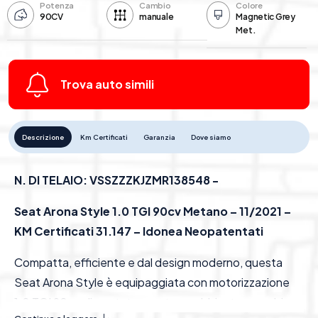
Potenza
Cambio
Colore
90CV
manuale
Magnetic Grey
Met.
Trova auto simili
Descrizione
Km Certificati
Garanzia
Dove siamo
N. DI TELAIO: VSSZZZKJZMR138548 -
Seat Arona Style 1.0 TGI 90cv Metano – 11/2021 –
KM Certificati 31.147 – Idonea Neopatentati
Compatta, efficiente e dal design moderno, questa
Seat Arona Style è equipaggiata con motorizzazione
1.0 TGI 90cv alimentata a metano, abbinata a cambio