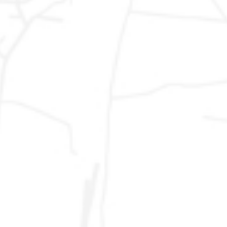
usate Citroen
Vendita
Marche: Ancona, Ascoli Piceno, Fermo, Macerata,
Auto
Pesaro, Urbino - Emilia Romagna: Bologna, Ferrara,
Usate
Forli, Modena, Parma, Piacenza, Ravenna, Reggio
Emilia, Rimini - Abruzzo: Chieti, L´Aquila, Pescara,
Teramo - Lazio: Frosinone, Latina, Rieti, Roma,
Viterbo - Umbria: Perugia, Terni - Toscana: Arezzo,
Firenze, Grosseto, Livorno, Lucca, Massa Carrara,
Pisa, Pistoia, Prato, Siena - Lombardia: Milano, Pavia,
Varese, Sondrio, Lodi, Lecco, Cremona, Como,
Brescia, Bergamo, Mantova - Piemonte:
Alessandria, Asti, Biella, Cuneo, Novara, Torino,
Verbania, Vercelli - Liguria: Genova, Imperia, La
Spezia, Savona - Basilicata: Matera, Potenza -
Calabria: Catanzaro, Cosenza, Crotone, Reggio
Calabria, Vibo Valentia - Campania: Avellino,