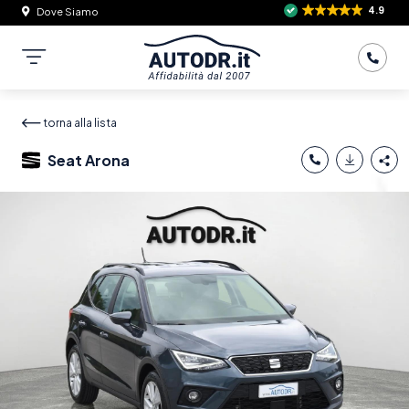
4.9
Dove Siamo
torna alla lista
Seat Arona