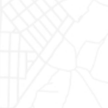
AUTODR di
Auto usate
|
AUTODR Monte San Giusto
Marco
Valentino
Rapari
Auto
Auto usate Marchi
|
Auto usate Abarth
|
Auto usate
Usate
Alfa Romeo
|
Auto usate Audi
|
Auto usate BMW
|
Auto
Garantite
usate Fiat
|
Auto usate Ford
|
Auto usate Jeep
|
Auto
usate Lancia
|
Auto usate MAN
|
Auto usate Mercedes
|
Auto usate Mini
|
Auto usate Nissan
|
Auto usate
Peugeot
|
Auto usate Renault
|
Auto usate Seat
|
Auto
usate Skoda
|
Auto usate Volkswagen
|
Auto usate
Opel
|
Auto usate Cupra
|
Auto usate Toyota
|
Auto