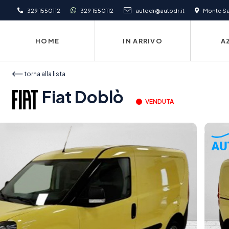
329 1550112
329 1550112
autodr@autodr.it
Monte San
HOME
IN ARRIVO
A
torna alla lista
Fiat Doblò
VENDUTA