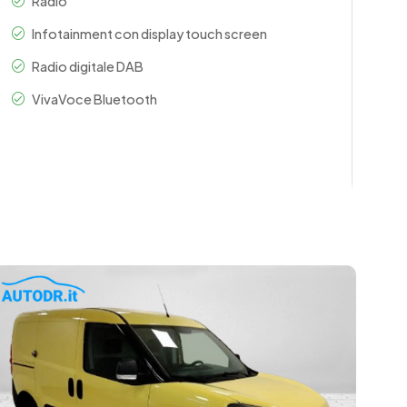
Radio
Infotainment con display touch screen
Radio digitale DAB
VivaVoce Bluetooth
lone posteriore