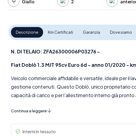
Giallo
2
anterio
Descrizione
Km Certificati
Garanzia
Dove siamo
N. DI TELAIO: ZFA26300006P03276 -
Fiat Doblò 1.3 MJT 95cv Euro 6d - anno 01/2020 - km
Veicolo commerciale affidabile e versatile, ideale per il lav
gestione contenuti. Questo Doblò, unico proprietario con c
capacità di carico e per l’allestimento interno già pronto
Caratteristiche Principali:
Continua a leggere
Motore 1.3 MJT 95 CV Euro 6d
Cambio manuale a 6 marce
Interni in tessuto