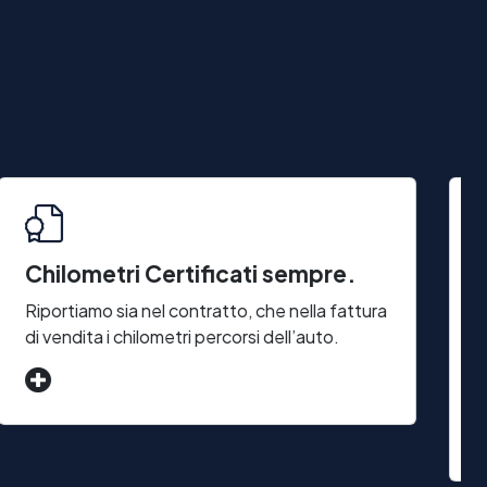
Chilometri Certificati sempre.
T
I
Riportiamo sia nel contratto, che nella fattura
di vendita i chilometri percorsi dell’auto.
C
n
u