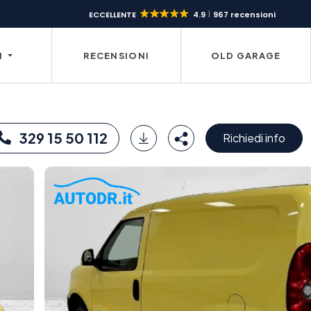
ECCELLENTE
4.9
967 recensioni
I
RECENSIONI
OLD GARAGE
329 15 50 112
Richiedi info