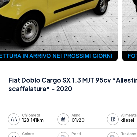
Fiat Doblo Cargo SX 1.3 MJT 95cv *Allest
scaffalatura* - 2020
Chilometri
Anno
Alimenta
128.141km
01/20
diesel
Colore
Posti
Trazione