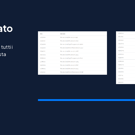
ato
utti i
sta