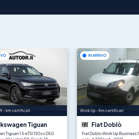
IVO
IN ARRIVO
 - km certificati
Work Up - Km certificati
lkswagen Tiguan
Fiat Doblò
n Tiguan 1.5 eTSI 130cv DSG
Fiat Doblo Work Up Business 1