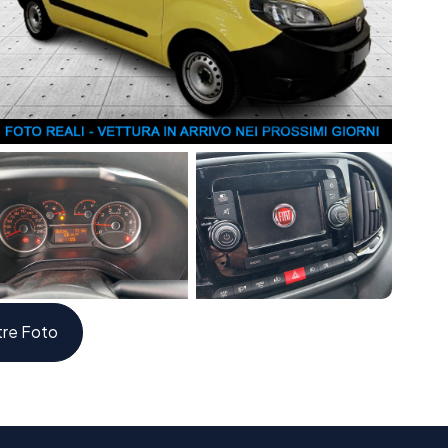
chilometraggio certificato.
nticipo, possibilità di permuta del tuo usato.
 più su http://bit.ly/autodrmap e visita il nostro sito
tre Foto