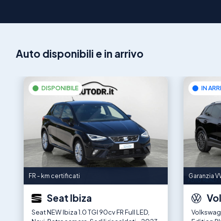
Auto disponibili e in arrivo
DISPONIBILE
IN ARR
FR - km certificati
Garanzia VW
Seat Ibiza
Vo
Seat NEW Ibiza 1.0 TGI 90cv FR Full LED,
Volkswage