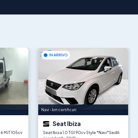
IN ARRIVO
Navi - km certificati
Seat Ibiza
.6 MJT 105cv
Seat Ibiza 1.0 TGI 90cv Style *Navi*Sedili