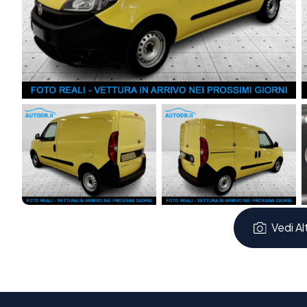
Climatizzatore
Alzacristalli elettrici anteriori
Volante multifunzione
Porta laterale scorrevole destra
Ruota di scorta
Vano carico allestito con scaffalatura
Veicolo in buone condizioni generali, unico proprietario, 
Finanziamenti personalizzati fino a 84 mesi anche senza a
Per maggiori informazioni vieni a trovarci oppure scopri di
AutoDR.it
Vedi Al