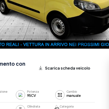
imento con
Scarica scheda veicolo
zione
Potenza
Cambio
95CV
manuale
Cilindrata
Categoria