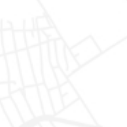
AutoDR di Marco Valentino Rapari
Via del Lavoro 1, 62015
Monte San Giusto (MC)
Mail: autodr@autodr.it
Tel: 329.1550112
Fax: 0733 238920
Orari
Lunedì - Venerdì: 9.30 - 13.00 e 15.30 - 19.30
Sabato: 9.30 - 13.00 e 15.30 - 19.00
Domenica solo su appuntamento
Acquista
Servizi
Auto Disponibili
Garanzia
Auto In arrivo
Proteggiamo la tua auto