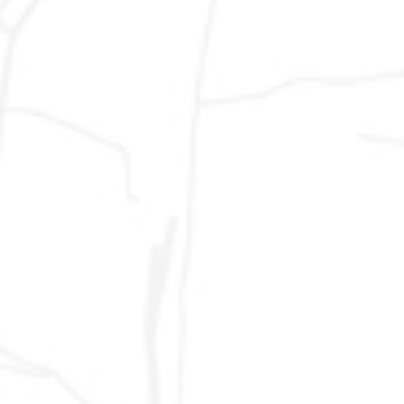
Vendita
Marche: Ancona, Ascoli Piceno, Fermo, Macerata,
Auto
Pesaro, Urbino - Emilia Romagna: Bologna, Ferrara,
Usate
Forli, Modena, Parma, Piacenza, Ravenna, Reggio
Emilia, Rimini - Abruzzo: Chieti, L´Aquila, Pescara,
Teramo - Lazio: Frosinone, Latina, Rieti, Roma,
Viterbo - Umbria: Perugia, Terni - Toscana: Arezzo,
Firenze, Grosseto, Livorno, Lucca, Massa Carrara,
Pisa, Pistoia, Prato, Siena - Lombardia: Milano, Pavia,
Varese, Sondrio, Lodi, Lecco, Cremona, Como,
Brescia, Bergamo, Mantova - Piemonte:
Alessandria, Asti, Biella, Cuneo, Novara, Torino,
Verbania, Vercelli - Liguria: Genova, Imperia, La
Spezia, Savona - Basilicata: Matera, Potenza -
Calabria: Catanzaro, Cosenza, Crotone, Reggio
Calabria, Vibo Valentia - Campania: Avellino,
Benevento, Caserta, Napoli, Salerno - Friuli Venezia
Giulia: Gorizia, Pordenone, Trieste, Udine - Molise:
Campobasso, Isernia - Puglia: Bari, Brindisi, Foggia,
Lecce, Taranto - Sardegna: Cagliari, Nuoro,