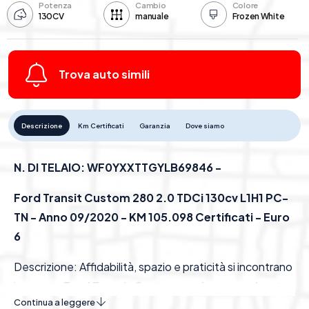
Potenza
Cambio
Colore
130CV
manuale
Frozen White
Trova auto simili
Descrizione
Km Certificati
Garanzia
Dove siamo
N. DI TELAIO: WF0YXXTTGYLB69846 -
Ford Transit Custom 280 2.0 TDCi 130cv L1H1 PC-
TN - Anno 09/2020 - KM 105.098 Certificati - Euro
6
Descrizione: Affidabilità, spazio e praticità si incontrano
in questo
Ford Transit Custom
, un furgone
robusto
Continua a leggere
e versatile
, perfetto per professionisti e artigiani. Con