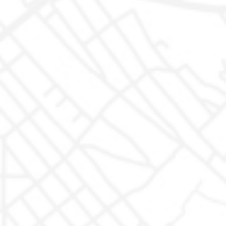
Igienizzazione
Trasparenza
Finanziamenti
Azienda
Dove siamo
Recensioni
FAQ - Domande Frequenti
Interventi in garanzia
Le Tue Scelte sulla Privacy
Non Prendermi per il chilometro
Rimaniamo in contatto
Rimaniamo in contatto