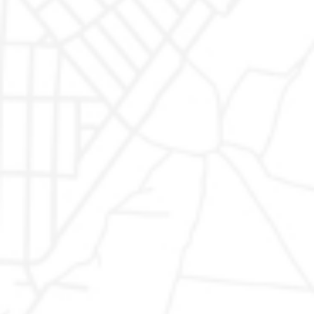
AUTODR di
Auto usate
|
AUTODR Monte San Giusto
Marco
Valentino
Rapari
Auto
Auto usate Marchi
|
Auto usate Abarth
|
Auto usate
Usate
Alfa Romeo
|
Auto usate Audi
|
Auto usate BMW
|
Auto
Garantite
usate Fiat
|
Auto usate Ford
|
Auto usate Jeep
|
Auto
usate Lancia
|
Auto usate MAN
|
Auto usate Mercedes
|
Auto usate Mini
|
Auto usate Nissan
|
Auto usate
Peugeot
|
Auto usate Renault
|
Auto usate Seat
|
Auto
usate Skoda
|
Auto usate Volkswagen
|
Auto usate
Opel
|
Auto usate Cupra
|
Auto usate Toyota
|
Auto
usate Citroen