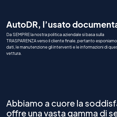
Vettura Uniproprietario Non Fumatore
, in ottime co
guidata fin da subito.
AutoDR, l’usato document
Possibilità di Finanziamento in sede fino a 84 rate
Possibilità di ritiro PERMUTA
Da SEMPRE la nostra politica aziendale si basa sulla
Possibilità di usufruire della legge 104
TRASPARENZA verso il cliente finale, pertanto esponiamo t
dati, le manutenzione gli interventi e le informazioni di que
Per raggiungerci segui le indicazioni stradali di
AutoDR.i
vettura.
Abbiamo a cuore la soddisfa
offre una vasta gamma di ser