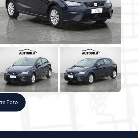
roid Auto e Apple CarPlay
, per restare sempre
nicazione e intrattenimento sempre a portata di
nelle manovre
una guida più stabile e controllata
onitorare costantemente la sicurezza del veicolo
n totale tranquillità
pratico nella gestione delle principali funzioni
i stagione
tre Foto
trollo tutte le informazioni di marcia
camente
, per una gestione semplice e immediata
guida quotidiana
omfort, ordine e praticità in ogni utilizzo