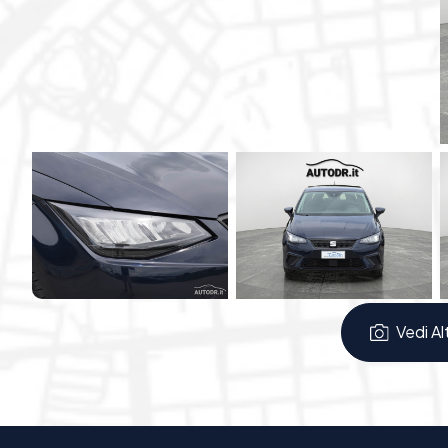
-
Predisposizione Seat Full Link
con compatibilità
And
connessi
-
Vivavoce Bluetooth
e
radio digitale DAB
, per comu
mano
-
Sensori di parcheggio posteriori
, pratici e comodi 
- Sistemi di sicurezza attiva come
ABS, ESP e XDS
, per 
-
Sistema di controllo pressione pneumatici
, per m
-
Attacchi ISOFIX
, ideali per il trasporto dei più piccoli i
Comfort e Dettagli:
-
Volante multifunzione in pelle
, piacevole al tatto e 
-
Climatizzatore
, per garantire comfort a bordo in ogn
Vedi Al
-
Computer di bordo
, utile per avere sempre sotto con
-
Specchietti retrovisori esterni regolabili elettri
-
Sensore luci
, che aumenta praticità e comodità nella 
- Abitacolo ben rifinito e funzionale, studiato per offrire c