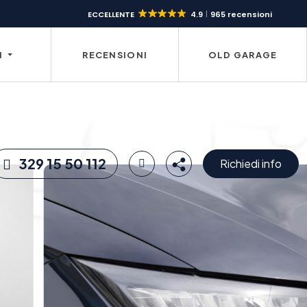
ECCELLENTE
4.9
965 recensioni
I
RECENSIONI
OLD GARAGE
329 15 50 112
Richiedi info