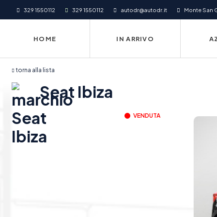
329 1550112
329 1550112
autodr@autodr.it
Monte San Gi
HOME
IN ARRIVO
A
torna alla lista
Seat Ibiza
VENDUTA