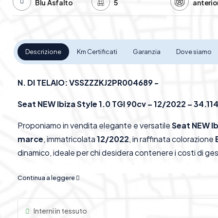
Blu Asfalto
5
anterio
Descrizione
Km Certificati
Garanzia
Dove siamo
N. DI TELAIO: VSSZZZKJ2PR004689 -
Seat NEW Ibiza Style 1.0 TGI 90cv – 12/2022 – 34.114
Proponiamo in vendita elegante e versatile
Seat NEW Ib
marce
, immatricolata
12/2022
, in raffinata colorazione
dinamico, ideale per chi desidera contenere i costi di ge
piacere di guida. L’allestimento Style valorizza ulteriorm
Continua a leggere
TGI
la rende particolarmente interessante anche per chi è 
alla guida quotidiana.
Interni in tessuto
Caratteristiche Principali: