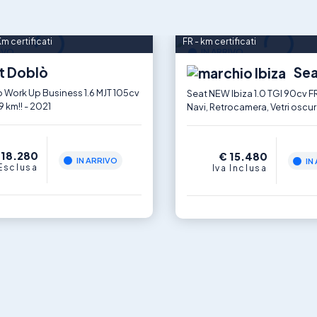
m certificati
FR - km certificati
IVO
IN ARRIVO
t Doblò
Sea
o Work Up Business 1.6 MJT 105cv
Seat NEW Ibiza 1.0 TGI 90cv FR
 km!! - 2021
Navi, Retrocamera, Vetri oscur
 18.280
€ 15.480
IN ARRIVO
IN
 Esclusa
Iva Inclusa