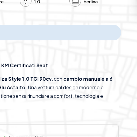
re
1.0
berlina
 KM Certificati Seat
iza Style 1.0 TGI 90cv
, con
cambio manuale a 6
Blu Asfalto
. Una vettura dal design moderno e
stione senza rinunciare a comfort, tecnologia e
ente la linea della vettura, mentre la motorizzazione
alla ricerca di un’auto efficiente, pratica e adatta