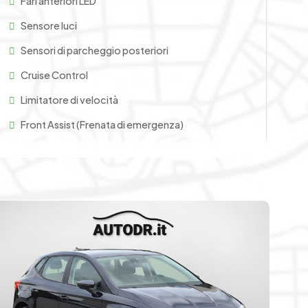
Fari anteriori LED
perfetta per l’utilizzo urbano ed extraurbano
Sensore luci
nsato per garantire una guida fluida e ben equilibrata
Sensori di parcheggio posteriori
e linee giovani e sportive della vettura
a visibilità superiore
Cruise Control
 ancora più curato e distintivo
Limitatore di velocità
ffidabilità
Front Assist (Frenata di emergenza)
rima vettura
one e convenienza
Lane Assist (Controllo fuoriuscita dalla carreggiata)
Attacchi ISOFIX
ty
, pensato per offrire maggiore protezione nella
ABS
ESP
entare il livello di sicurezza durante i tragitti
aggiore relax e regolarità
artografico
, intuitivo e completo per ogni