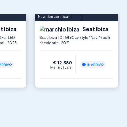
Navi - km certificati
IN ARRIVO
t Ibiza
Seat Ibiza
 Full LED,
Seat Ibiza 1.0 TGI 90cv Style *Navi*Sedili
ati - 2023
riscaldati* - 2021
€ 12.380
 ARRIVO
IN ARRIVO
Iva Inclusa