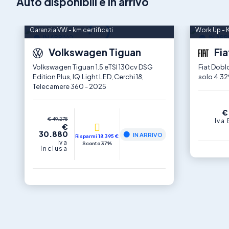
Auto disponibili e in arrivo
Garanzia VW - km certificati
Work Up - K
IN ARRIVO
IN ARR
Volkswagen Tiguan
Fia
Volkswagen Tiguan 1.5 eTSI 130cv DSG
Fiat Dobl
Edition Plus, IQ.Light LED, Cerchi 18,
solo 4.329
Telecamere 360 - 2025
€
€ 49.275
Iva
€
30.880
IN ARRIVO
Risparmi 18.395 €
Iva
Sconto 37%
Inclusa