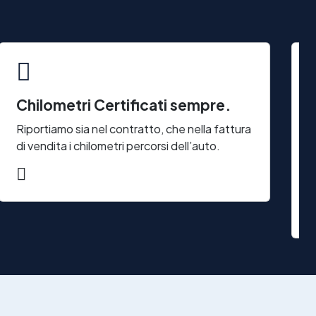
Chilometri Certificati sempre.
T
I
Riportiamo sia nel contratto, che nella fattura
di vendita i chilometri percorsi dell’auto.
C
n
u