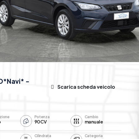
ED*Navi* -
Scarica scheda veicolo
zione
Potenza
Cambio
o
90CV
manuale
Cilindrata
Categoria