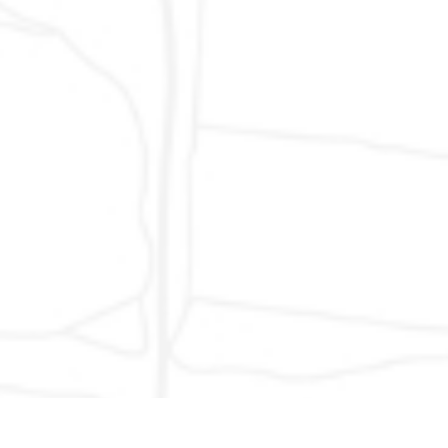
Giulia: Gorizia, Pordenone, Trieste, Udine - Molise:
Campobasso, Isernia - Puglia: Bari, Brindisi, Foggia,
Lecce, Taranto - Sardegna: Cagliari, Nuoro,
Oristano, Sassari - Sicilia: Agrigento, Caltanissetta,
Catania, Enna, Messina, Palermo, Ragusa, Siracusa,
Trapani - Trentino Alto Adige: Bolzano, Trento - Valle
D´Aosta: Aosta - Veneto: Belluno, Padova, Rovigo,
Treviso, Venezia, Verona, Vicenza
© 2007 - 2024 AUTODR di Marco Valentino Rapari, via del Lavoro 1,
62015 Monte San Giusto (MC) - Partita IVA 01622410437 - Numero
Iscrizione REA MC-168009 -
Privacy Policy
-
Cookie Policy
- Sito
Web Realizzato da:
Protocolli Creativi