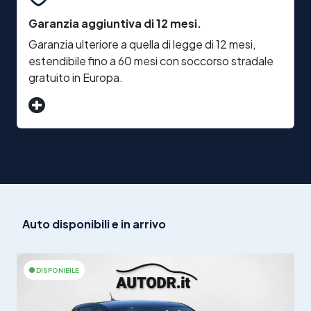
Possibilità di Finanziamento in sede fino a 84 rate
Garanzia aggiuntiva di 12 mesi.
anche con anticipo ZERO
Garanzia ulteriore a quella di legge di 12 mesi,
R
Possibilità di ritiro PERMUTA
estendibile fino a 60 mesi con soccorso stradale
v
gratuito in Europa.
Possibilità di usufruire della legge 104
Per scoprire di più o per organizzare una visita, vi
invitiamo a seguire le indicazioni stradali su
bit.ly/autodrmap
e venire a visitarci presso
autodrit24.skipdns.link
.
Auto disponibili e in arrivo
DISPONIBILE