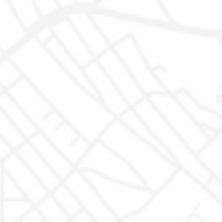
Auto Disponibili
Garanzia
Auto In arrivo
Proteggiamo la tua auto
Igienizzazione
Trasparenza
Finanziamenti
Azienda
Dove siamo
Recensioni
FAQ - Domande Frequenti
Interventi in garanzia
Le Tue Scelte sulla Privacy
Non Prendermi per il chilometro
Rimaniamo in contatto
Rimaniamo in contatto