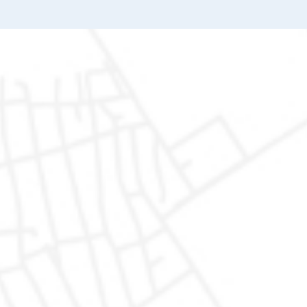
AutoDR di Marco Valentino Rapari
Via del Lavoro 1, 62015
Monte San Giusto (MC)
Mail: autodr@autodr.it
Tel: 329.1550112
Fax: 0733 238920
Orari
Lunedì - Venerdì: 9.30 - 13.00 e 15.30 - 19.30
Sabato: 9.30 - 13.00 e 15.30 - 19.00
Domenica solo su appuntamento
Acquista
Servizi