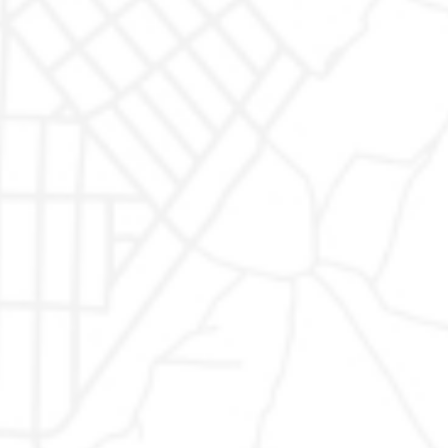
AUTODR di
Auto usate
|
AUTODR Monte San Giusto
Marco
Valentino
Rapari
Auto
Auto usate Marchi
|
Auto usate Abarth
|
Auto usate
Usate
Alfa Romeo
|
Auto usate Audi
|
Auto usate BMW
|
Auto
Garantite
usate Fiat
|
Auto usate Ford
|
Auto usate Jeep
|
Auto
usate Lancia
|
Auto usate MAN
|
Auto usate Mercedes
|
Auto usate Mini
|
Auto usate Nissan
|
Auto usate
Peugeot
|
Auto usate Renault
|
Auto usate Seat
|
Auto
usate Skoda
|
Auto usate Volkswagen
|
Auto usate
Opel
|
Auto usate Cupra
|
Auto usate Toyota
|
Auto
usate Citroen