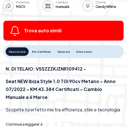
Potenza
Cambio
Colore
90CV
manuale
Candy White
Trova auto simili
Descrizione
Km Certificati
Garanzia
Dove siamo
N. DI TELAIO: VSSZZZKJZNR109412 -
Seat NEW Ibiza Style 1.0 TGI 90cv Metano – Anno
07/2022 – KM 43.384 Certificati – Cambio
Manuale a 6 Marce
Scoprite il perfetto mix tra efficienza, stile e tecnologia
con questa
Seat Ibiza TGI
alimentata a
metano
,
Continua a leggere
ideale per chi cerca bassi consumi e costi di gestione