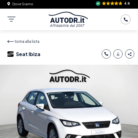
4.9
Dove Siamo
torna alla lista
Seat Ibiza