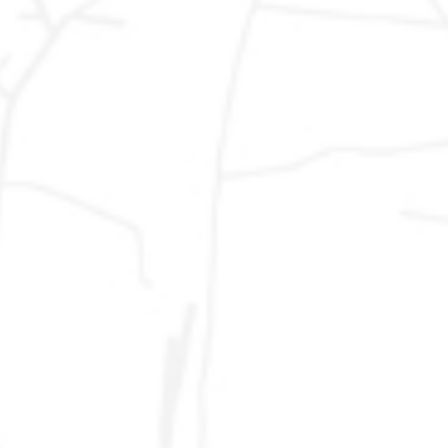
Vendita
Marche: Ancona, Ascoli Piceno, Fermo, Macerata,
Auto
Pesaro, Urbino - Emilia Romagna: Bologna, Ferrara,
Usate
Forli, Modena, Parma, Piacenza, Ravenna, Reggio
Emilia, Rimini - Abruzzo: Chieti, L´Aquila, Pescara,
Teramo - Lazio: Frosinone, Latina, Rieti, Roma,
Viterbo - Umbria: Perugia, Terni - Toscana: Arezzo,
Firenze, Grosseto, Livorno, Lucca, Massa Carrara,
Pisa, Pistoia, Prato, Siena - Lombardia: Milano, Pavia,
Varese, Sondrio, Lodi, Lecco, Cremona, Como,
Brescia, Bergamo, Mantova - Piemonte:
Alessandria, Asti, Biella, Cuneo, Novara, Torino,
Verbania, Vercelli - Liguria: Genova, Imperia, La
Spezia, Savona - Basilicata: Matera, Potenza -
Calabria: Catanzaro, Cosenza, Crotone, Reggio
Calabria, Vibo Valentia - Campania: Avellino,
Benevento, Caserta, Napoli, Salerno - Friuli Venezia