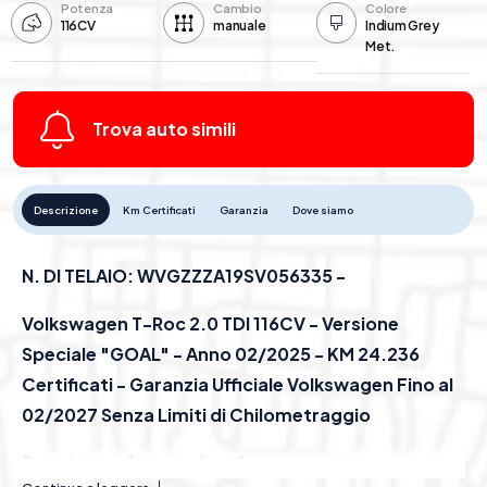
Potenza
Cambio
Colore
116CV
manuale
Indium Grey
Met.
Trova auto simili
Descrizione
Km Certificati
Garanzia
Dove siamo
N. DI TELAIO: WVGZZZA19SV056335 -
Volkswagen T-Roc 2.0 TDI 116CV - Versione
Speciale "GOAL" - Anno 02/2025 - KM 24.236
Certificati - Garanzia Ufficiale Volkswagen Fino al
02/2027 Senza Limiti di Chilometraggio
Descrizione: Scoprite il perfetto connubio tra