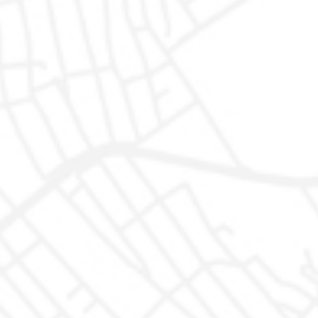
Domenica solo su appuntamento
Acquista
Servizi
Auto Disponibili
Garanzia
Auto In arrivo
Proteggiamo la tua auto
Igienizzazione
Trasparenza
Finanziamenti
Azienda
Dove siamo
Recensioni
FAQ - Domande Frequenti
Interventi in garanzia
Le Tue Scelte sulla Privacy
Non Prendermi per il chilometro
Rimaniamo in contatto