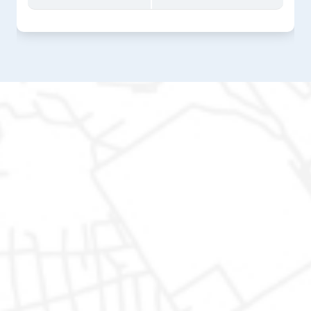
AutoDR di Marco Valentino Rapari
Via del Lavoro 1, 62015
Monte San Giusto (MC)
Mail: autodr@autodr.it
Tel: 329.1550112
Fax: 0733 238920
Orari
Lunedì - Venerdì: 9.30 - 13.00 e 15.30 - 19.30
Sabato: 9.30 - 13.00 e 15.30 - 19.00