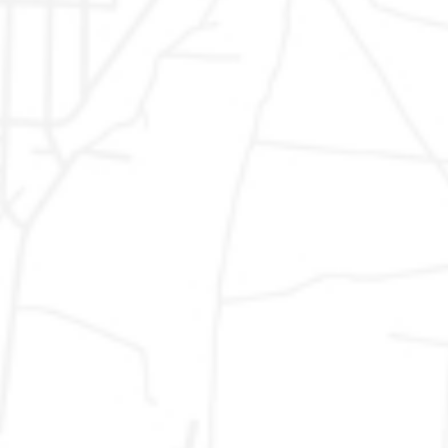
usate Skoda
|
Auto usate Volkswagen
|
Auto usate
Opel
|
Auto usate Cupra
|
Auto usate Toyota
|
Auto
usate Citroen
Vendita
Marche: Ancona, Ascoli Piceno, Fermo, Macerata,
Auto
Pesaro, Urbino - Emilia Romagna: Bologna, Ferrara,
Usate
Forli, Modena, Parma, Piacenza, Ravenna, Reggio
Emilia, Rimini - Abruzzo: Chieti, L´Aquila, Pescara,
Teramo - Lazio: Frosinone, Latina, Rieti, Roma,
Viterbo - Umbria: Perugia, Terni - Toscana: Arezzo,
Firenze, Grosseto, Livorno, Lucca, Massa Carrara,
Pisa, Pistoia, Prato, Siena - Lombardia: Milano, Pavia,
Varese, Sondrio, Lodi, Lecco, Cremona, Como,
Brescia, Bergamo, Mantova - Piemonte:
Alessandria, Asti, Biella, Cuneo, Novara, Torino,
Verbania, Vercelli - Liguria: Genova, Imperia, La
Spezia, Savona - Basilicata: Matera, Potenza -