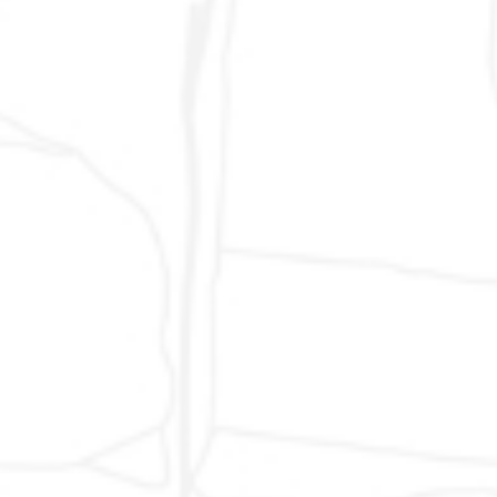
Calabria: Catanzaro, Cosenza, Crotone, Reggio
Calabria, Vibo Valentia - Campania: Avellino,
Benevento, Caserta, Napoli, Salerno - Friuli Venezia
Giulia: Gorizia, Pordenone, Trieste, Udine - Molise:
Campobasso, Isernia - Puglia: Bari, Brindisi, Foggia,
Lecce, Taranto - Sardegna: Cagliari, Nuoro,
Oristano, Sassari - Sicilia: Agrigento, Caltanissetta,
Catania, Enna, Messina, Palermo, Ragusa, Siracusa,
Trapani - Trentino Alto Adige: Bolzano, Trento - Valle
D´Aosta: Aosta - Veneto: Belluno, Padova, Rovigo,
Treviso, Venezia, Verona, Vicenza
© 2007 - 2024 AUTODR di Marco Valentino Rapari, via del Lavoro 1,
62015 Monte San Giusto (MC) - Partita IVA 01622410437 - Numero
Iscrizione REA MC-168009 -
Privacy Policy
-
Cookie Policy
- Sito
Web Realizzato da:
Protocolli Creativi