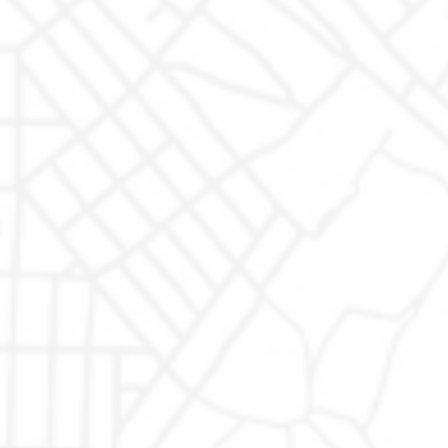
Rimaniamo in contatto
AUTODR di
Auto usate
|
AUTODR Monte San Giusto
Marco
Valentino
Rapari
Auto
Auto usate Marchi
|
Auto usate Abarth
|
Auto usate
Usate
Alfa Romeo
|
Auto usate Audi
|
Auto usate BMW
|
Auto
Garantite
usate Fiat
|
Auto usate Ford
|
Auto usate Jeep
|
Auto
usate Lancia
|
Auto usate MAN
|
Auto usate Mercedes
|
Auto usate Mini
|
Auto usate Nissan
|
Auto usate
Peugeot
|
Auto usate Renault
|
Auto usate Seat
|
Auto