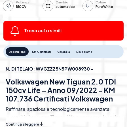
Potenza
Cambio
Colore
150CV
automatico
Pure White
Trova auto simili
Descrizione
Km Certificati
Garanzia
Dove siamo
N. DI TELAIO: WVGZZZ5N5PW008930 -
Volkswagen New Tiguan 2.0 TDI
150cv Life – Anno 09/2022 – KM
107.736 Certificati Volkswagen
Raffinata, spaziosa e tecnologicamente avanzata,
questa
Volkswagen Tiguan Life
rappresenta la scelta
ideale per chi cerca comfort, sicurezza e stile.
Continua a leggere