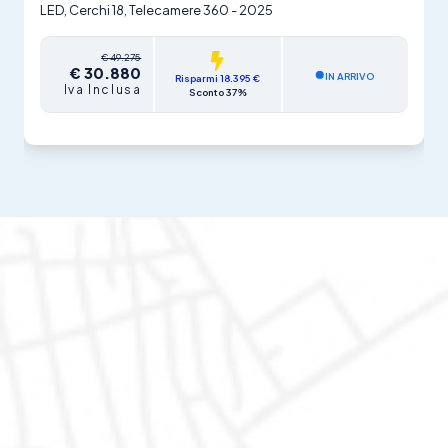
LED, Cerchi 18, Telecamere 360 - 2025
€ 49.275
€ 30.880
IN ARRIVO
Risparmi 18.395 €
Iva Inclusa
Sconto 37%
AutoDR di Marco Valentino Rapari
Via del Lavoro 1, 62015
Monte San Giusto (MC)
Mail: autodr@autodr.it
Tel: 329.1550112
Fax: 0733 238920