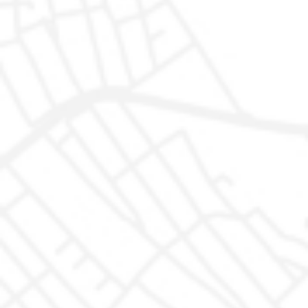
Orari
Lunedì - Venerdì: 9.30 - 13.00 e 15.30 - 19.30
Sabato: 9.30 - 13.00 e 15.30 - 19.00
Domenica solo su appuntamento
Acquista
Servizi
Auto Disponibili
Garanzia
Auto In arrivo
Proteggiamo la tua auto
Igienizzazione
Trasparenza
Finanziamenti
Azienda
Dove siamo
Recensioni
FAQ - Domande Frequenti
Interventi in garanzia
Le Tue Scelte sulla Privacy
Non Prendermi per il chilometro