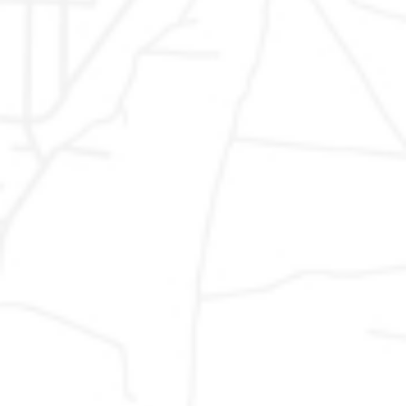
Usate
Alfa Romeo
|
Auto usate Audi
|
Auto usate BMW
|
Auto
Garantite
usate Fiat
|
Auto usate Ford
|
Auto usate Jeep
|
Auto
usate Lancia
|
Auto usate MAN
|
Auto usate Mercedes
|
Auto usate Mini
|
Auto usate Nissan
|
Auto usate
Peugeot
|
Auto usate Renault
|
Auto usate Seat
|
Auto
usate Skoda
|
Auto usate Volkswagen
|
Auto usate
Opel
|
Auto usate Cupra
|
Auto usate Toyota
|
Auto
usate Citroen
Vendita
Marche: Ancona, Ascoli Piceno, Fermo, Macerata,
Auto
Pesaro, Urbino - Emilia Romagna: Bologna, Ferrara,
Usate
Forli, Modena, Parma, Piacenza, Ravenna, Reggio
Emilia, Rimini - Abruzzo: Chieti, L´Aquila, Pescara,
Teramo - Lazio: Frosinone, Latina, Rieti, Roma,
Viterbo - Umbria: Perugia, Terni - Toscana: Arezzo,
Firenze, Grosseto, Livorno, Lucca, Massa Carrara,
Pisa, Pistoia, Prato, Siena - Lombardia: Milano, Pavia,
Varese, Sondrio, Lodi, Lecco, Cremona, Como,