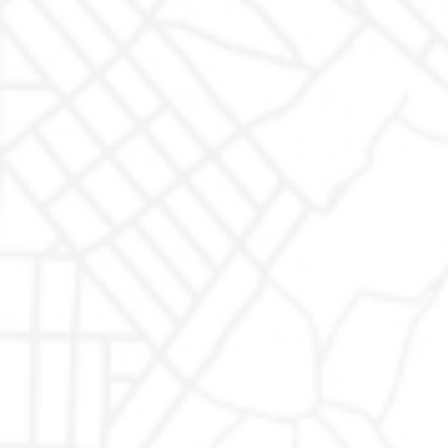
Rimaniamo in contatto
Rimaniamo in contatto
AUTODR di
Auto usate
|
AUTODR Monte San Giusto
Marco
Valentino
Rapari
Auto
Auto usate Marchi
|
Auto usate Abarth
|
Auto usate