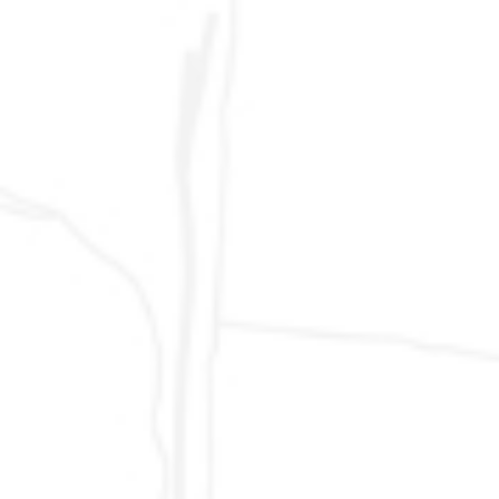
Brescia, Bergamo, Mantova - Piemonte:
Alessandria, Asti, Biella, Cuneo, Novara, Torino,
Verbania, Vercelli - Liguria: Genova, Imperia, La
Spezia, Savona - Basilicata: Matera, Potenza -
Calabria: Catanzaro, Cosenza, Crotone, Reggio
Calabria, Vibo Valentia - Campania: Avellino,
Benevento, Caserta, Napoli, Salerno - Friuli Venezia
Giulia: Gorizia, Pordenone, Trieste, Udine - Molise:
Campobasso, Isernia - Puglia: Bari, Brindisi, Foggia,
Lecce, Taranto - Sardegna: Cagliari, Nuoro,
Oristano, Sassari - Sicilia: Agrigento, Caltanissetta,
Catania, Enna, Messina, Palermo, Ragusa, Siracusa,
Trapani - Trentino Alto Adige: Bolzano, Trento - Valle
D´Aosta: Aosta - Veneto: Belluno, Padova, Rovigo,
Treviso, Venezia, Verona, Vicenza
© 2007 - 2024 AUTODR di Marco Valentino Rapari, via del Lavoro 1,
62015 Monte San Giusto (MC) - Partita IVA 01622410437 - Numero