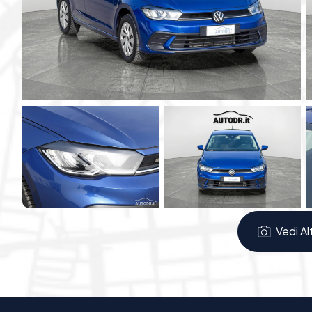
VivaVoce Bluetooth
Sensori di parcheggio anteriori e posteriori
con 
Fari anteriori LED
Comfort e Dettagli Tecnici:
Climatizzatore manuale
,
specchietti esterni ris
Pack)
.
Cambio manuale a 6 marce
,
cerchi da 15"
,
chiu
Sistemi di sicurezza attivi:
ESP, ABS
.
Questa
Volkswagen Polo è uniproprietario e non f
per chi cerca un’auto economica, sicura e moderna, anc
Possibilità di Finanziamento in sede fino a 84 rate
Vedi Al
Possibilità di ritiro PERMUTA
Possibilità di usufruire della legge 104
Per scoprire di più o per organizzare una visita, vi invitiam
presso
AutoDR.it
.