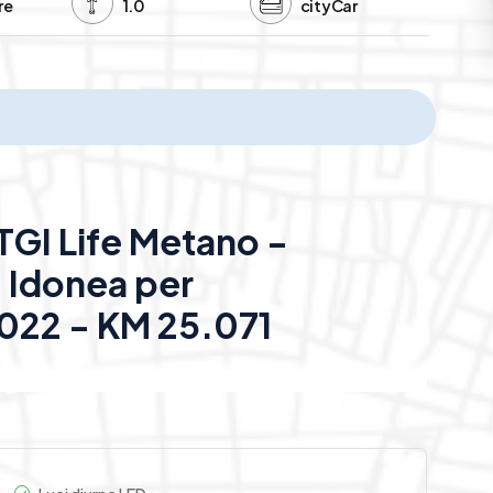
re
1.0
cityCar
GI Life Metano -
 Idonea per
022 - KM 25.071
comfort e alla tecnologia avanzata con questa
allizzato
, la vettura si distingue per un design
gruppi ottici posteriori LED
che ne esaltano il look