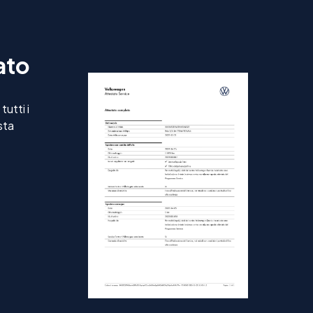
ato
utti i
sta