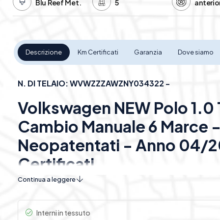
Blu Reef Met.
5
anterio
Descrizione
Km Certificati
Garanzia
Dove siamo
N. DI TELAIO: WVWZZZAWZNY034322 -
Volkswagen NEW Polo 1.0 T
Cambio Manuale 6 Marce -
Neopatentati - Anno 04/2
Certificati
Continua a leggere
Descrizione:
Scoprite l’efficienza del metano unita al 
Volkswagen Polo Life. Rifinita nel brillante
Blu Reef Met
moderno ed elegante, impreziosito da
fari anteriori e 
Interni in tessuto