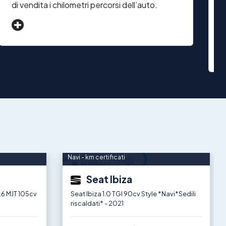
di vendita i chilometri percorsi dell’auto.
C
n
u
Navi - km certificati
IN ARRIVO
Seat Ibiza
.6 MJT 105cv
Seat Ibiza 1.0 TGI 90cv Style *Navi*Sedili
riscaldati* - 2021