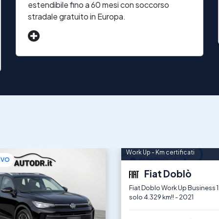
estendibile fino a 60 mesi con soccorso
stradale gratuito in Europa.
Work Up - Km certificati
IVO
IN ARRIVO
Fiat Doblò
Fiat Doblo Work Up Business 1
solo 4.329 km!! - 2021