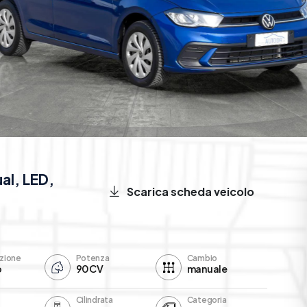
al, LED,
Scarica scheda veicolo
zione
Potenza
Cambio
o
90CV
manuale
Cilindrata
Categoria