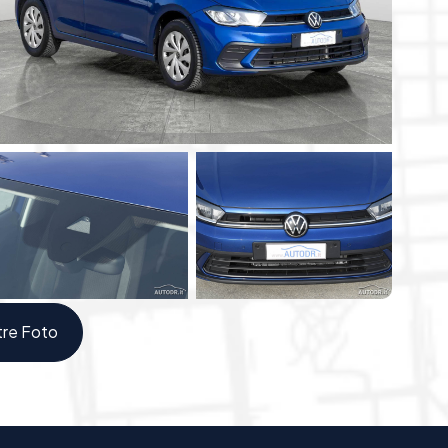
ESP
visualizzazione grafica per facilitare le manovre.
caldabili e ripiegabili elettricamente (Mirror
sura centralizzata con telecomando
.
umatore
, mantenuta in condizioni eccellenti. Perfetta
he per neopatentati.
 anche con anticipo ZERO
tre Foto
o a seguire le
indicazioni stradali
e venire a trovarci