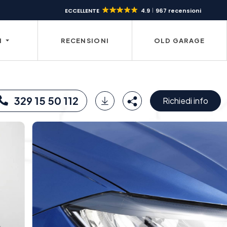
ECCELLENTE
4.9
967 recensioni
I
RECENSIONI
OLD GARAGE
329 15 50 112
Richiedi info