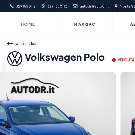
329 1550112
329 1550112
autodr@autodr.it
Monte San
HOME
IN ARRIVO
A
torna alla lista
Volkswagen Polo
VENDUTA